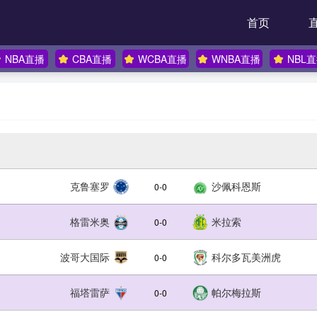
首页
NBA直播
CBA直播
WCBA直播
WNBA直播
NBL
克鲁塞罗
沙佩科恩斯
0
-
0
格雷米奥
米拉索
0
-
0
波哥大国际
科尔多瓦美洲虎
0
-
0
福塔雷萨
帕尔梅拉斯
0
-
0