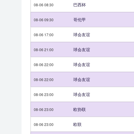
巴西杯
08-06 08:30
哥伦甲
08-06 09:30
球会友谊
08-06 17:00
球会友谊
08-06 21:00
球会友谊
08-06 22:00
球会友谊
08-06 22:00
球会友谊
08-06 23:00
欧协联
08-06 23:00
欧联
08-06 23:00