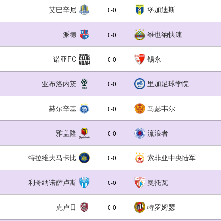
艾巴辛尼
堡加迪斯
0
-
0
派德
维也纳快速
0
-
0
诺亚FC
锡永
0
-
0
亚布洛内茨
里加足球学院
0
-
0
赫尔辛基
马瑟韦尔
0
-
0
雅盖隆
流浪者
0
-
0
特拉维夫马卡比
索非亚中央陆军
0
-
0
利哥纳诺萨卢斯
曼托瓦
0
-
0
克卢日
特罗姆瑟
0
-
0