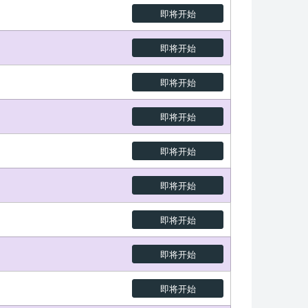
即将开始
即将开始
即将开始
即将开始
即将开始
即将开始
即将开始
即将开始
即将开始