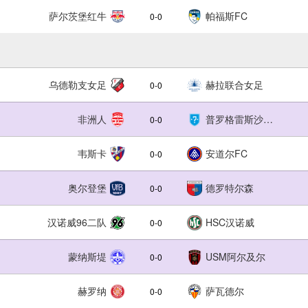
萨尔茨堡红牛
帕福斯FC
0
-
0
乌德勒支女足
赫拉联合女足
0
-
0
非洲人
普罗格雷斯沙基特
0
-
0
韦斯卡
安道尔FC
0
-
0
奥尔登堡
德罗特尔森
0
-
0
汉诺威96二队
HSC汉诺威
0
-
0
蒙纳斯堤
USM阿尔及尔
0
-
0
赫罗纳
萨瓦德尔
0
-
0