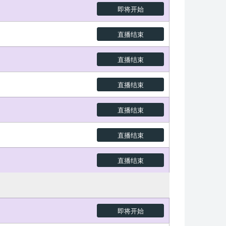
即将开始
直播结束
直播结束
直播结束
直播结束
直播结束
直播结束
即将开始