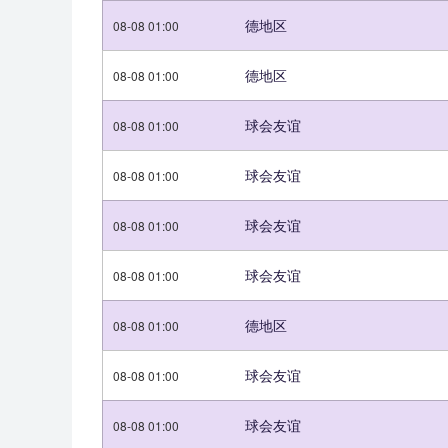
德地区
08-08 01:00
德地区
08-08 01:00
球会友谊
08-08 01:00
球会友谊
08-08 01:00
球会友谊
08-08 01:00
球会友谊
08-08 01:00
德地区
08-08 01:00
球会友谊
08-08 01:00
球会友谊
08-08 01:00