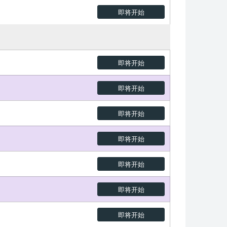
即将开始
即将开始
即将开始
即将开始
即将开始
即将开始
即将开始
即将开始