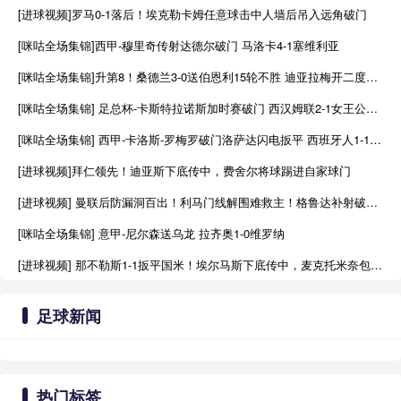
[进球视频]罗马0-1落后！埃克勒卡姆任意球击中人墙后吊入远角破门
[咪咕全场集锦]西甲-穆里奇传射达德尔破门 马洛卡4-1塞维利亚
[咪咕全场集锦]升第8！桑德兰3-0送伯恩利15轮不胜 迪亚拉梅开二度塔尔比世界波
[咪咕全场集锦] 足总杯-卡斯特拉诺斯加时赛破门 西汉姆联2-1女王公园巡游者
[咪咕全场集锦] 西甲-卡洛斯-罗梅罗破门洛萨达闪电扳平 西班牙人1-1莱万特
[进球视频]拜仁领先！迪亚斯下底传中，费舍尔将球踢进自家球门
[进球视频] 曼联后防漏洞百出！利马门线解围难救主！格鲁达补射破门！
[咪咕全场集锦] 意甲-尼尔森送乌龙 拉齐奥1-0维罗纳
[进球视频] 那不勒斯1-1扳平国米！埃尔马斯下底传中，麦克托米奈包抄破门！
足球新闻
热门标签