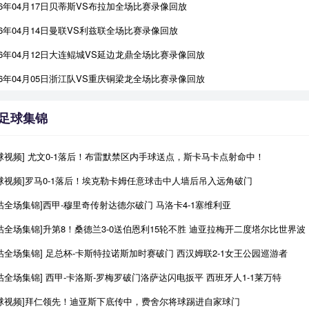
26年04月17日贝蒂斯VS布拉加全场比赛录像回放
26年04月14日曼联VS利兹联全场比赛录像回放
26年04月12日大连鲲城VS延边龙鼎全场比赛录像回放
26年04月05日浙江队VS重庆铜梁龙全场比赛录像回放
足球集锦
球视频] 尤文0-1落后！布雷默禁区内手球送点，斯卡马卡点射命中！
球视频]罗马0-1落后！埃克勒卡姆任意球击中人墙后吊入远角破门
咕全场集锦]西甲-穆里奇传射达德尔破门 马洛卡4-1塞维利亚
咕全场集锦]升第8！桑德兰3-0送伯恩利15轮不胜 迪亚拉梅开二度塔尔比世界波
咕全场集锦] 足总杯-卡斯特拉诺斯加时赛破门 西汉姆联2-1女王公园巡游者
咕全场集锦] 西甲-卡洛斯-罗梅罗破门洛萨达闪电扳平 西班牙人1-1莱万特
进球视频]拜仁领先！迪亚斯下底传中，费舍尔将球踢进自家球门