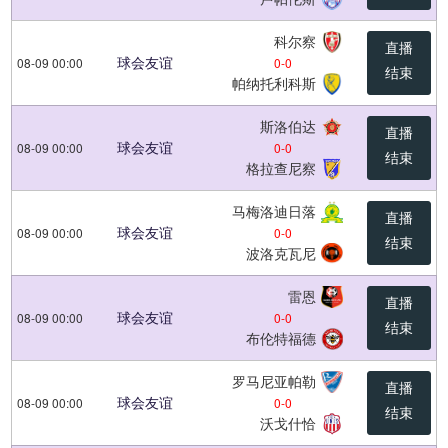
科尔察
直播
球会友谊
08-09 00:00
0
-
0
结束
帕纳托利科斯
斯洛伯达
直播
球会友谊
08-09 00:00
0
-
0
结束
格拉查尼察
马梅洛迪日落
直播
球会友谊
08-09 00:00
0
-
0
结束
波洛克瓦尼
雷恩
直播
球会友谊
08-09 00:00
0
-
0
结束
布伦特福德
罗马尼亚帕勒
直播
球会友谊
08-09 00:00
0
-
0
结束
沃戈什恰