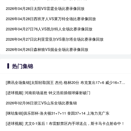
2026年04月28日太阳VS雷霆全场比赛录像回放
2026年04月28日西班牙人VS莱万特全场比赛录像回放
2026年04月27日76人VS凯尔特人全场比赛录像回放
2026年04月27日比利亚雷亚尔VS塞尔塔全场比赛录像回放
2026年04月26日森林狼VS掘金全场比赛录像回放
热门集锦
[腾讯全场集锦]太阳轻取国王 杰伦·格林20分 布克复出17+6 威少16+7+4断
[进球视频] 河南前场逼抢 钟义浩前插领球爆射破门
2026年02月06日浙江VS山东全场比赛集锦
[咪咕集锦]俱乐部杯-洛夫顿31+7+11 奎因37+14 上海力克广东
[进球视频] 尤文0-1落后！布雷默禁区内手球送点，斯卡马卡点射命中！