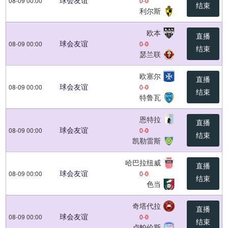
球会友谊
08-09 00:00
0
-
0
结束
利尔斯
欧本
直播
球会友谊
08-09 00:00
0
-
0
结束
瑟兰联
欧塞尔
直播
球会友谊
08-09 00:00
0
-
0
结束
特鲁瓦
恩特拉
直播
球会友谊
08-09 00:00
0
-
0
结束
凯勒雷斯
哈巴拉纽威
直播
球会友谊
08-09 00:00
0
-
0
结束
色当
奇塔代拉
直播
球会友谊
08-09 00:00
0
-
0
结束
卢帕伦斯