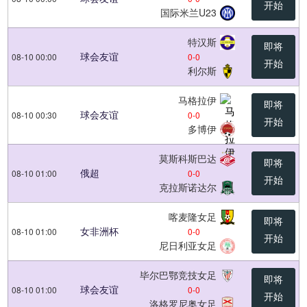
开始
国际米兰U23
特汉斯
即将
球会友谊
08-10 00:00
0
-
0
开始
利尔斯
马格拉伊
即将
球会友谊
08-10 00:30
0
-
0
开始
多博伊
莫斯科斯巴达
即将
俄超
08-10 01:00
0
-
0
开始
克拉斯诺达尔
喀麦隆女足
即将
女非洲杯
08-10 01:00
0
-
0
开始
尼日利亚女足
毕尔巴鄂竞技女足
即将
球会友谊
08-10 01:00
0
-
0
开始
洛格罗尼奥女足