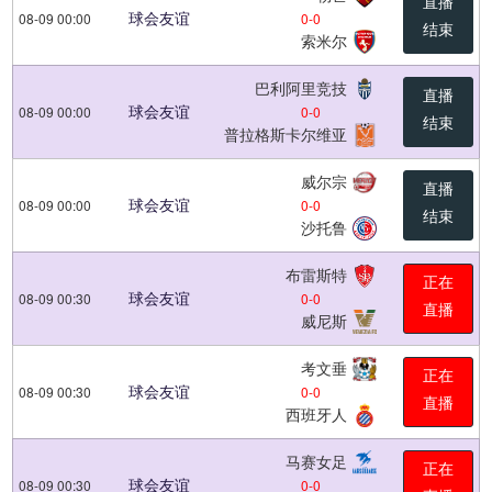
直播
球会友谊
08-09 00:00
0
-
0
结束
索米尔
巴利阿里竞技
直播
球会友谊
08-09 00:00
0
-
0
结束
普拉格斯卡尔维亚
威尔宗
直播
球会友谊
08-09 00:00
0
-
0
结束
沙托鲁
布雷斯特
正在
球会友谊
08-09 00:30
0
-
0
直播
威尼斯
考文垂
正在
球会友谊
08-09 00:30
0
-
0
直播
西班牙人
马赛女足
正在
球会友谊
08-09 00:30
0
-
0