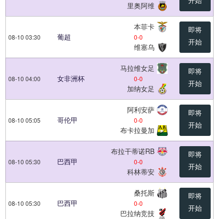
开始
里奥阿维
本菲卡
即将
葡超
08-10 03:30
0
-
0
开始
维塞乌
马拉维女足
即将
女非洲杯
08-10 04:00
0
-
0
开始
加纳女足
阿利安萨
即将
哥伦甲
08-10 05:05
0
-
0
开始
布卡拉曼加
布拉干蒂诺RB
即将
巴西甲
08-10 05:30
0
-
0
开始
科林蒂安
桑托斯
即将
巴西甲
08-10 05:30
0
-
0
开始
巴拉纳竞技