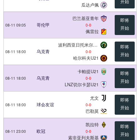
开始
瓜达卢佩
巴兰基亚青年
即将
哥伦甲
08-11 09:05
0
-
0
开始
佩雷拉
波利西亚日托米尔U21
即将
乌克青
08-11 18:00
0
-
0
开始
哈尔科夫U21
卡帕提U21
即将
乌克青
08-11 18:00
0
-
0
开始
LNZ切尔卡瑟U21
尤文
即将
球会友谊
08-11 18:00
0
-
0
开始
巴勒莫
凯拉特
即将
欧冠
08-11 23:00
0
-
0
开始
索非亚列夫斯基