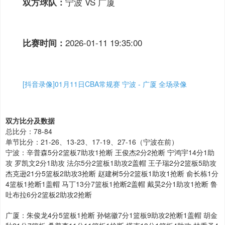
宁波 VS 广厦
双方球队：
2026-01-11 19:35:00
比赛时间：
[抖音录像]01月11日CBA常规赛 宁波 - 广厦 全场录像
双方比分及数据
总比分：78-84
单节比分：21-26、13-23、17-19、27-16（宁波在前）
宁波：辛普森5分2篮板7助攻1抢断 王俊杰2分2抢断 宁鸿宇14分1助
攻 罗凯文2分1助攻 法尔5分2篮板1助攻2盖帽 王子瑞2分2篮板5助攻
杰克逊21分5篮板2助攻3抢断 赵建树5分2篮板1助攻1抢断 俞长栋1分
4篮板1抢断1盖帽 马丁13分7篮板1抢断2盖帽 戴昊2分1助攻1抢断 鲁
吐布拉6分2篮板2助攻2抢断
广厦：朱俊龙4分5篮板1抢断 孙铭徽7分1篮板9助攻2抢断1盖帽 胡金