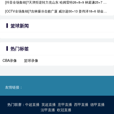
[抖音全场集锦]?天津拒逆转力克山东 哈姆雷特26+8+9 林庭谦25+7 鲍威尔22分
[CCTV全场集锦]?吉林爆冷击败广厦 威尔逊30+13 姜伟泽18+6 胡金秋18分
篮球新闻
热门标签
CBA录像
篮球录像
友情链接：
热门联赛：
中超直播
英超直播
意甲直播
西甲直播
德甲直播
法甲直播
欧冠直播