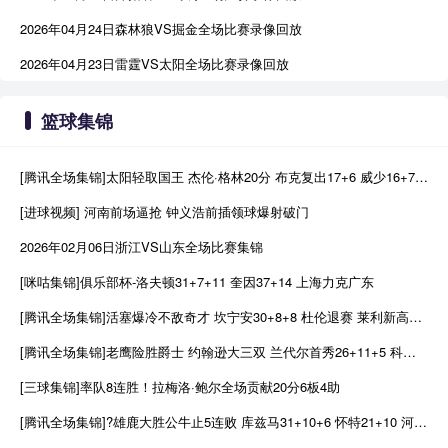
2026年04月24日森林狼VS掘金全场比赛录像回放
2026年04月23日雷霆VS太阳全场比赛录像回放
篮球集锦
[腾讯全场集锦]太阳轻取国王 杰伦·格林20分 布克复出17+6 威少16+7+4断
[进球视频] 河南前场逼抢 钟义浩前插领球爆射破门
2026年02月06日浙江VS山东全场比赛集锦
[咪咕集锦]俱乐部杯-洛夫顿31+7+11 奎因37+14 上海力克广东
[腾讯全场集锦]活塞爆冷不敌奇才 坎宁安30+8+8 杜伦退赛 莱利新高20分
[腾讯全场集锦]老鹰险胜爵士 约翰逊大三双 兰代尔首秀26+11+5 科利尔25+11
[三球集锦]率队8连胜！拉梅洛·鲍尔全场贡献20分6板4助
[腾讯全场集锦]?雄鹿大胜公牛止5连败 库兹马31+10+6 怀特21+10 河村5+5+7+1