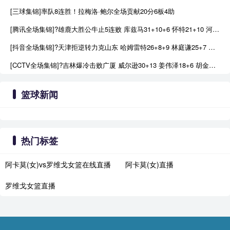
[三球集锦]率队8连胜！拉梅洛·鲍尔全场贡献20分6板4助
[腾讯全场集锦]?雄鹿大胜公牛止5连败 库兹马31+10+6 怀特21+10 河村5+5+7+1
[抖音全场集锦]?天津拒逆转力克山东 哈姆雷特26+8+9 林庭谦25+7 鲍威尔22分
[CCTV全场集锦]?吉林爆冷击败广厦 威尔逊30+13 姜伟泽18+6 胡金秋18分
篮球新闻
热门标签
阿卡莫(女)vs罗维戈女篮在线直播
阿卡莫(女)直播
罗维戈女篮直播