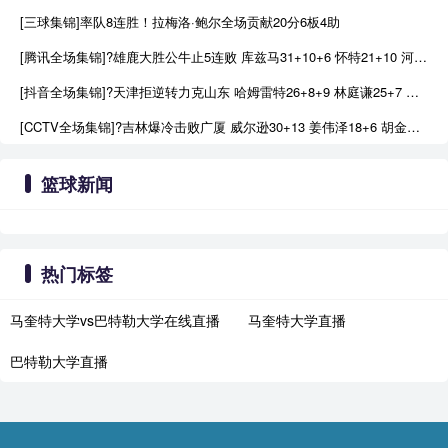
[三球集锦]率队8连胜！拉梅洛·鲍尔全场贡献20分6板4助
[腾讯全场集锦]?雄鹿大胜公牛止5连败 库兹马31+10+6 怀特21+10 河村5+5+7+1
[抖音全场集锦]?天津拒逆转力克山东 哈姆雷特26+8+9 林庭谦25+7 鲍威尔22分
[CCTV全场集锦]?吉林爆冷击败广厦 威尔逊30+13 姜伟泽18+6 胡金秋18分
篮球新闻
热门标签
马奎特大学vs巴特勒大学在线直播
马奎特大学直播
巴特勒大学直播