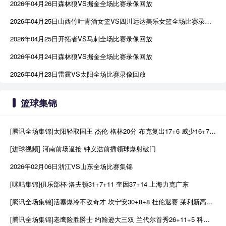
2026年04月26日森林狼VS掘金全场比赛录像回放
2026年04月25日山西竹叶青酒女篮VS四川远达美乐女篮全场比赛录像回放
2026年04月25日开拓者VS马刺全场比赛录像回放
2026年04月24日森林狼VS掘金全场比赛录像回放
2026年04月23日雷霆VS太阳全场比赛录像回放
篮球集锦
[腾讯全场集锦]太阳轻取国王 杰伦·格林20分 布克复出17+6 威少16+7+4断
[进球视频] 河南前场逼抢 钟义浩前插领球爆射破门
2026年02月06日浙江VS山东全场比赛集锦
[咪咕集锦]俱乐部杯-洛夫顿31+7+11 奎因37+14 上海力克广东
[腾讯全场集锦]活塞爆冷不敌奇才 坎宁安30+8+8 杜伦退赛 莱利新高20分
[腾讯全场集锦]老鹰险胜爵士 约翰逊大三双 兰代尔首秀26+11+5 科利尔25+11