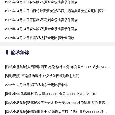
2026年04月26日森林狼VS掘金全场比赛录像回放
2026年04月25日山西竹叶青酒女篮VS四川远达美乐女篮全场比赛录像回放
2026年04月25日开拓者VS马刺全场比赛录像回放
2026年04月24日森林狼VS掘金全场比赛录像回放
2026年04月23日雷霆VS太阳全场比赛录像回放
篮球集锦
[腾讯全场集锦]太阳轻取国王 杰伦·格林20分 布克复出17+6 威少16+7+4断
[进球视频] 河南前场逼抢 钟义浩前插领球爆射破门
2026年02月06日浙江VS山东全场比赛集锦
[咪咕集锦]俱乐部杯-洛夫顿31+7+11 奎因37+14 上海力克广东
[腾讯全场集锦]活塞爆冷不敌奇才 坎宁安30+8+8 杜伦退赛 莱利新高20分
[腾讯全场集锦]老鹰险胜爵士 约翰逊大三双 兰代尔首秀26+11+5 科利尔25+11