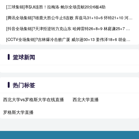
[三球集锦]率队8连胜！拉梅洛·鲍尔全场贡献20分6板4助
[腾讯全场集锦]?雄鹿大胜公牛止5连败 库兹马31+10+6 怀特21+10 河村5+5+7+1
[抖音全场集锦]?天津拒逆转力克山东 哈姆雷特26+8+9 林庭谦25+7 鲍威尔22分
[CCTV全场集锦]?吉林爆冷击败广厦 威尔逊30+13 姜伟泽18+6 胡金秋18分
篮球新闻
热门标签
西北大学vs罗格斯大学在线直播
西北大学直播
罗格斯大学直播